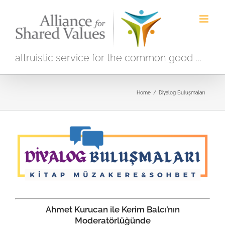
Skip
to
content
altruistic service for the common good ...
Home
/
Diyalog Buluşmaları
Ahmet Kurucan ile Kerim Balcı’nın
Moderatörlüğünde